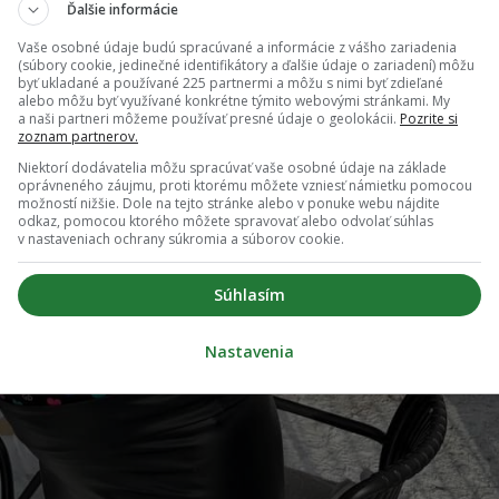
Ďalšie informácie
Vaše osobné údaje budú spracúvané a informácie z vášho zariadenia
(súbory cookie, jedinečné identifikátory a ďalšie údaje o zariadení) môžu
byť ukladané a používané 225 partnermi a môžu s nimi byť zdieľané
alebo môžu byť využívané konkrétne týmito webovými stránkami. My
a naši partneri môžeme používať presné údaje o geolokácii.
Pozrite si
zoznam partnerov.
Niektorí dodávatelia môžu spracúvať vaše osobné údaje na základe
oprávneného záujmu, proti ktorému môžete vzniesť námietku pomocou
možností nižšie. Dole na tejto stránke alebo v ponuke webu nájdite
odkaz, pomocou ktorého môžete spravovať alebo odvolať súhlas
v nastaveniach ochrany súkromia a súborov cookie.
Súhlasím
Nastavenia