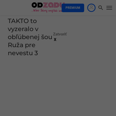
PREMIUM
TAKTO to
vyzeralo v
Zatvoriť
obľúbenej šou
X
Ruža pre
nevestu 3