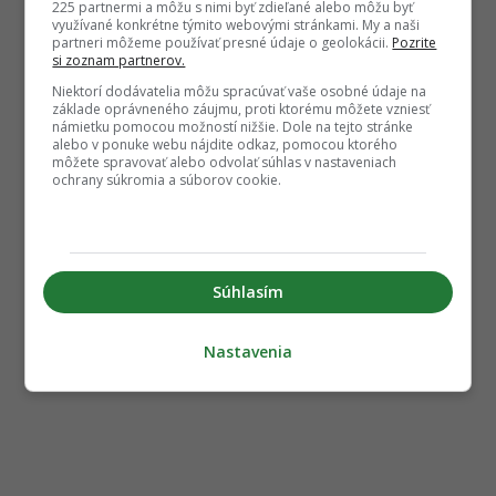
225 partnermi a môžu s nimi byť zdieľané alebo môžu byť
využívané konkrétne týmito webovými stránkami. My a naši
partneri môžeme používať presné údaje o geolokácii.
Pozrite
si zoznam partnerov.
Niektorí dodávatelia môžu spracúvať vaše osobné údaje na
základe oprávneného záujmu, proti ktorému môžete vzniesť
námietku pomocou možností nižšie. Dole na tejto stránke
alebo v ponuke webu nájdite odkaz, pomocou ktorého
môžete spravovať alebo odvolať súhlas v nastaveniach
ochrany súkromia a súborov cookie.
Súhlasím
Nastavenia