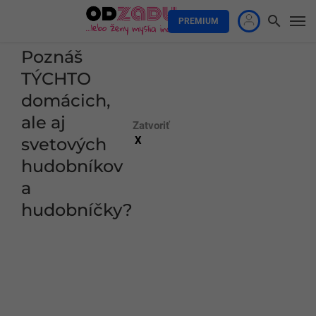
PREMIUM
Poznáš
TÝCHTO
domácich,
ale aj
Zatvoriť
svetových
X
hudobníkov
a
hudobníčky?