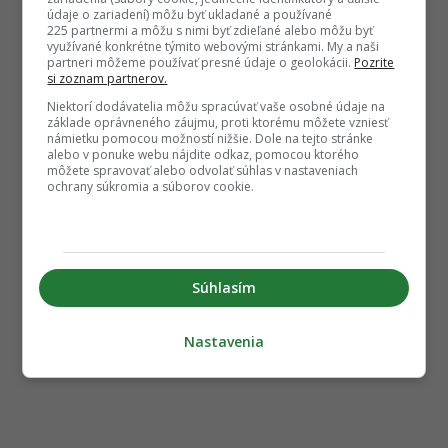
údaje o zariadení) môžu byť ukladané a používané
225 partnermi a môžu s nimi byť zdieľané alebo môžu byť
využívané konkrétne týmito webovými stránkami. My a naši
partneri môžeme používať presné údaje o geolokácii.
Pozrite
si zoznam partnerov.
Niektorí dodávatelia môžu spracúvať vaše osobné údaje na
základe oprávneného záujmu, proti ktorému môžete vzniesť
námietku pomocou možností nižšie. Dole na tejto stránke
alebo v ponuke webu nájdite odkaz, pomocou ktorého
môžete spravovať alebo odvolať súhlas v nastaveniach
ochrany súkromia a súborov cookie.
Súhlasím
Nastavenia